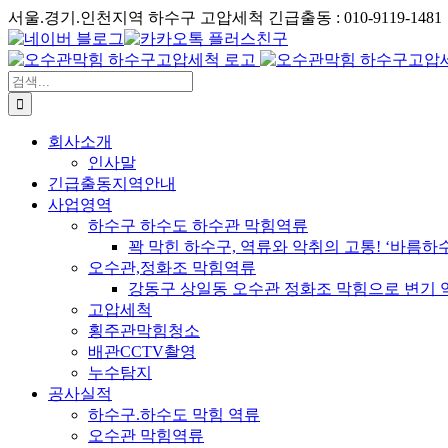
콘
서울.경기.인천지역 하수구 고압세척 긴급출동 : 010-9119-1481
Phone
텐
네
카
츠
이
카
로
버
검
오
건
블
색:
톡
너
로
플
회사소개
뛰
그
러
인사말
기
스
긴급출동지역안내
친
사업영역
구
하수구 하수도 하수관 막힘역류
꽉 막힌 하수구, 역류와 악취의 고통! ‘바름
오수관,정화조 막힘역류
강동구 상일동 오수관 정화조 막힘으로 변기 
고압세척
횡주관막힘청소
배관CCTV촬영
누수탐지
공사실적
하수구.하수도 막힘 역류
오수관 막힘역류