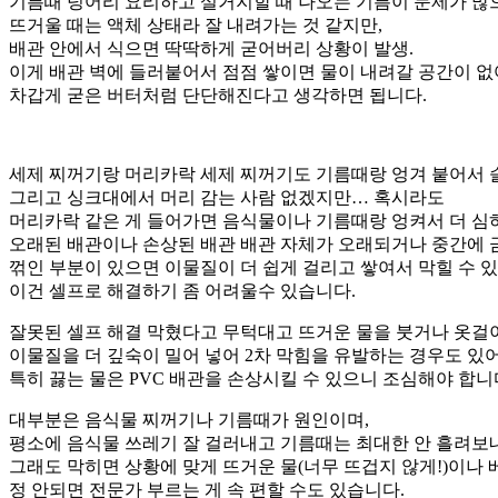
기름때 덩어리 요리하고 설거지할 때 나오는 기름이 문제가 많
뜨거울 때는 액체 상태라 잘 내려가는 것 같지만,
배관 안에서 식으면 딱딱하게 굳어버리 상황이 발생.
이게 배관 벽에 들러붙어서 점점 쌓이면 물이 내려갈 공간이 없
차갑게 굳은 버터처럼 단단해진다고 생각하면 됩니다.
세제 찌꺼기랑 머리카락 세제 찌꺼기도 기름때랑 엉겨 붙어서 슬
그리고 싱크대에서 머리 감는 사람 없겠지만… 혹시라도
머리카락 같은 게 들어가면 음식물이나 기름때랑 엉켜서 더 심하
오래된 배관이나 손상된 배관 배관 자체가 오래되거나 중간에 
꺾인 부분이 있으면 이물질이 더 쉽게 걸리고 쌓여서 막힐 수 있
이건 셀프로 해결하기 좀 어려울수 있습니다.
잘못된 셀프 해결 막혔다고 무턱대고 뜨거운 물을 붓거나 옷걸
이물질을 더 깊숙이 밀어 넣어 2차 막힘을 유발하는 경우도 있어
특히 끓는 물은 PVC 배관을 손상시킬 수 있으니 조심해야 합니
대부분은 음식물 찌꺼기나 기름때가 원인이며,
평소에 음식물 쓰레기 잘 걸러내고 기름때는 최대한 안 흘려보
그래도 막히면 상황에 맞게 뜨거운 물(너무 뜨겁지 않게!)이나 
정 안되면 전문가 부르는 게 속 편할 수도 있습니다.