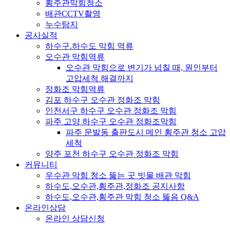
횡주관막힘청소
배관CCTV촬영
누수탐지
공사실적
하수구.하수도 막힘 역류
오수관 막힘역류
오수관 막힘으로 변기가 넘칠 때, 원인부터
고압세척 해결까지
정화조 막힘역류
김포 하수구 오수관 정화조 막힘
인천서구 하수구 오수관 정화조 막힘
파주 고양 하수구 오수관 정화조막힘
파주 문발동 출판도시 메인 횡주관 청소 고압
세척
양주 포천 하수구 오수관 정화조 막힘
커뮤니티
우수관 막힘 청소 뚫는 곳 빗물 배관 막힘
하수도,오수관,횡주관,정화조 공지사항
하수도,오수관,횡주관 막힘 청소 뚫음 Q&A
온라인상담
온라인 상담신청