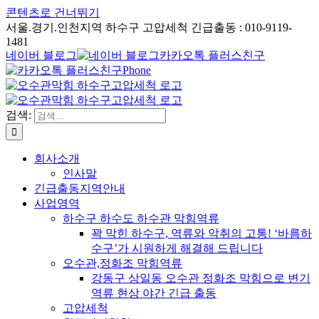
콘텐츠로 건너뛰기
서울.경기.인천지역 하수구 고압세척 긴급출동 : 010-9119-
1481
네이버 블로그
카카오톡 플러스친구
Phone
검색:
회사소개
인사말
긴급출동지역안내
사업영역
하수구 하수도 하수관 막힘역류
꽉 막힌 하수구, 역류와 악취의 고통! ‘바름하
수구’가 시원하게 해결해 드립니다
오수관,정화조 막힘역류
강동구 상일동 오수관 정화조 막힘으로 변기
역류 현상 야간 긴급 출동
고압세척