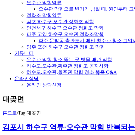
오수관 막힘역류
오수관 막힘으로 변기가 넘칠 때, 원인부터 
정화조 막힘역류
김포 하수구 오수관 정화조 막힘
인천서구 하수구 오수관 정화조 막힘
파주 고양 하수구 오수관 정화조막힘
파주 문발동 출판도시 메인 횡주관 청소 고압
양주 포천 하수구 오수관 정화조 막힘
커뮤니티
우수관 막힘 청소 뚫는 곳 빗물 배관 막힘
하수도,오수관,횡주관,정화조 공지사항
하수도,오수관,횡주관 막힘 청소 뚫음 Q&A
온라인상담
온라인 상담신청
대곶면
홈으로
/
Tag:
대곶면
김포시 하수구 역류·오수관 막힘 반복되는