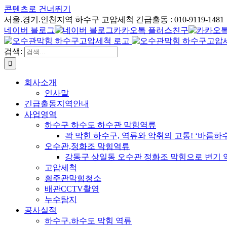
콘텐츠로 건너뛰기
서울.경기.인천지역 하수구 고압세척 긴급출동 : 010-9119-1481
네이버 블로그
카카오톡 플러스친구
검색:
회사소개
인사말
긴급출동지역안내
사업영역
하수구 하수도 하수관 막힘역류
꽉 막힌 하수구, 역류와 악취의 고통! ‘바름
오수관,정화조 막힘역류
강동구 상일동 오수관 정화조 막힘으로 변기 
고압세척
횡주관막힘청소
배관CCTV촬영
누수탐지
공사실적
하수구.하수도 막힘 역류