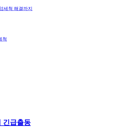
고압세척 해결까지
세척
법 긴급출동