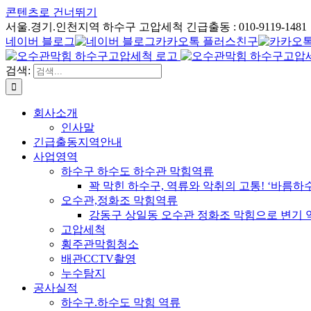
콘텐츠로 건너뛰기
서울.경기.인천지역 하수구 고압세척 긴급출동 : 010-9119-1481
네이버 블로그
카카오톡 플러스친구
검색:
회사소개
인사말
긴급출동지역안내
사업영역
하수구 하수도 하수관 막힘역류
꽉 막힌 하수구, 역류와 악취의 고통! ‘바름
오수관,정화조 막힘역류
강동구 상일동 오수관 정화조 막힘으로 변기 
고압세척
횡주관막힘청소
배관CCTV촬영
누수탐지
공사실적
하수구.하수도 막힘 역류