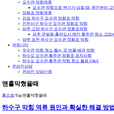
오수관 막힘역류
오수관 막힘으로 변기가 넘칠 때, 원인부터 
정화조 막힘역류
김포 하수구 오수관 정화조 막힘
인천서구 하수구 오수관 정화조 막힘
파주 고양 하수구 오수관 정화조막힘
파주 문발동 출판도시 메인 횡주관 청소 고압
양주 포천 하수구 오수관 정화조 막힘
커뮤니티
우수관 막힘 청소 뚫는 곳 빗물 배관 막힘
하수도,오수관,횡주관,정화조 공지사항
하수도,오수관,횡주관 막힘 청소 뚫음 Q&A
온라인상담
온라인 상담신청
맨홀막혔을때
홈으로
/
Tag:
맨홀막혔을때
하수구 막힘 역류 원인과 확실한 해결 방