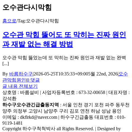
오수관다시막힘
홈으로
/
Tag:
오수관다시막힘
오수관 막힘 뚫어도 또 막히는 진짜 원인
과 재발 없는 해결 방법
오수관 막힘 뚫었는데 또 막히는 진짜 원인과 재발 없는 완벽
[...]
By
바름하수구
|
2026-05-25T10:35:33+09:00
5월 22nd, 2026
|
오수
관막힘원인
|
0 댓글
글 내용 전체보기
상호명 : 바름설비 | 사업자등록번호 : 673-32-00658 | 대표자명 :
강석환
하수구오수관긴급출동지역
: 서울 인천 경기 포천 파주 동두천
양주 의정부 고양시 남양주 구리 김포 연천 하남 성남 용인
이메일 : dkflrkd@naver.com | 하수구긴급출동 대표번호 : 010-
9119-1481
Copyright 하수구척척박사 all Rights Reserved. | Designed by