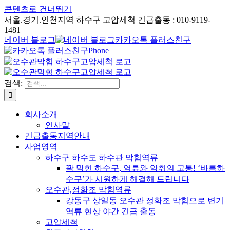
콘텐츠로 건너뛰기
서울.경기.인천지역 하수구 고압세척 긴급출동 : 010-9119-
1481
네이버 블로그
카카오톡 플러스친구
Phone
검색:
회사소개
인사말
긴급출동지역안내
사업영역
하수구 하수도 하수관 막힘역류
꽉 막힌 하수구, 역류와 악취의 고통! ‘바름하
수구’가 시원하게 해결해 드립니다
오수관,정화조 막힘역류
강동구 상일동 오수관 정화조 막힘으로 변기
역류 현상 야간 긴급 출동
고압세척