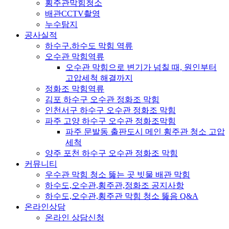
횡주관막힘청소
배관CCTV촬영
누수탐지
공사실적
하수구.하수도 막힘 역류
오수관 막힘역류
오수관 막힘으로 변기가 넘칠 때, 원인부터
고압세척 해결까지
정화조 막힘역류
김포 하수구 오수관 정화조 막힘
인천서구 하수구 오수관 정화조 막힘
파주 고양 하수구 오수관 정화조막힘
파주 문발동 출판도시 메인 횡주관 청소 고압
세척
양주 포천 하수구 오수관 정화조 막힘
커뮤니티
우수관 막힘 청소 뚫는 곳 빗물 배관 막힘
하수도,오수관,횡주관,정화조 공지사항
하수도,오수관,횡주관 막힘 청소 뚫음 Q&A
온라인상담
온라인 상담신청