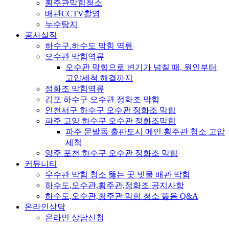
횡주관막힘청소
배관CCTV촬영
누수탐지
공사실적
하수구.하수도 막힘 역류
오수관 막힘역류
오수관 막힘으로 변기가 넘칠 때, 원인부터
고압세척 해결까지
정화조 막힘역류
김포 하수구 오수관 정화조 막힘
인천서구 하수구 오수관 정화조 막힘
파주 고양 하수구 오수관 정화조막힘
파주 문발동 출판도시 메인 횡주관 청소 고압
세척
양주 포천 하수구 오수관 정화조 막힘
커뮤니티
우수관 막힘 청소 뚫는 곳 빗물 배관 막힘
하수도,오수관,횡주관,정화조 공지사항
하수도,오수관,횡주관 막힘 청소 뚫음 Q&A
온라인상담
온라인 상담신청