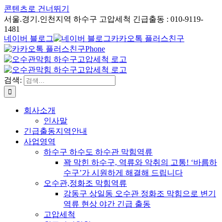
콘텐츠로 건너뛰기
서울.경기.인천지역 하수구 고압세척 긴급출동 : 010-9119-
1481
네이버 블로그
카카오톡 플러스친구
Phone
검색:
회사소개
인사말
긴급출동지역안내
사업영역
하수구 하수도 하수관 막힘역류
꽉 막힌 하수구, 역류와 악취의 고통! ‘바름하
수구’가 시원하게 해결해 드립니다
오수관,정화조 막힘역류
강동구 상일동 오수관 정화조 막힘으로 변기
역류 현상 야간 긴급 출동
고압세척