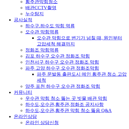
횡주관막힘청소
배관CCTV촬영
누수탐지
공사실적
하수구.하수도 막힘 역류
오수관 막힘역류
오수관 막힘으로 변기가 넘칠 때, 원인부터
고압세척 해결까지
정화조 막힘역류
김포 하수구 오수관 정화조 막힘
인천서구 하수구 오수관 정화조 막힘
파주 고양 하수구 오수관 정화조막힘
파주 문발동 출판도시 메인 횡주관 청소 고압
세척
양주 포천 하수구 오수관 정화조 막힘
커뮤니티
우수관 막힘 청소 뚫는 곳 빗물 배관 막힘
하수도,오수관,횡주관,정화조 공지사항
하수도,오수관,횡주관 막힘 청소 뚫음 Q&A
온라인상담
온라인 상담신청