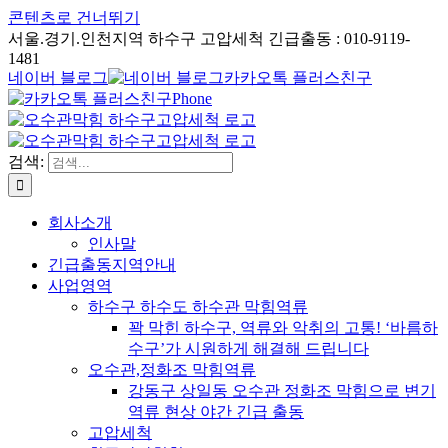
콘텐츠로 건너뛰기
서울.경기.인천지역 하수구 고압세척 긴급출동 : 010-9119-
1481
네이버 블로그
카카오톡 플러스친구
Phone
검색:
회사소개
인사말
긴급출동지역안내
사업영역
하수구 하수도 하수관 막힘역류
꽉 막힌 하수구, 역류와 악취의 고통! ‘바름하
수구’가 시원하게 해결해 드립니다
오수관,정화조 막힘역류
강동구 상일동 오수관 정화조 막힘으로 변기
역류 현상 야간 긴급 출동
고압세척