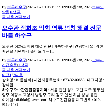
By
바름하수구
|
2026-06-09T08:19:32+09:00
6월 9th, 2026
|
하수도
막힘
|
0 댓글
글 내용 전체보기
오수관 정화조 막힘 역류 넘침 해결 전문
바름 하수구
오수관·정화조 막힘 해결 전문 [바름하수구] 안녕하세요! 막힌
배관을 시원하게 뚫어드리는 [...]
By
바름하수구
|
2026-06-08T16:18:15+09:00
6월 8th, 2026
|
오수관
긴급출동
|
0 댓글
글 내용 전체보기
이전
1
2
3
다음
상호명 : 바름설비 | 사업자등록번호 : 673-32-00658 | 대표자명 :
강석환
하수구오수관긴급출동지역
: 서울 인천 경기 포천 파주 동두천
양주 의정부 고양시 남양주 구리 김포 연천 하남 성남 용인
이메일 : dkflrkd@naver.com | 하수구긴급출동 대표번호 : 010-
9119-1481