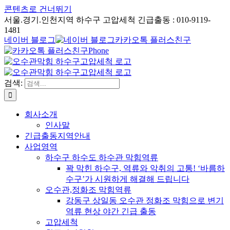
콘텐츠로 건너뛰기
서울.경기.인천지역 하수구 고압세척 긴급출동 : 010-9119-
1481
네이버 블로그
카카오톡 플러스친구
Phone
검색:
회사소개
인사말
긴급출동지역안내
사업영역
하수구 하수도 하수관 막힘역류
꽉 막힌 하수구, 역류와 악취의 고통! ‘바름하
수구’가 시원하게 해결해 드립니다
오수관,정화조 막힘역류
강동구 상일동 오수관 정화조 막힘으로 변기
역류 현상 야간 긴급 출동
고압세척