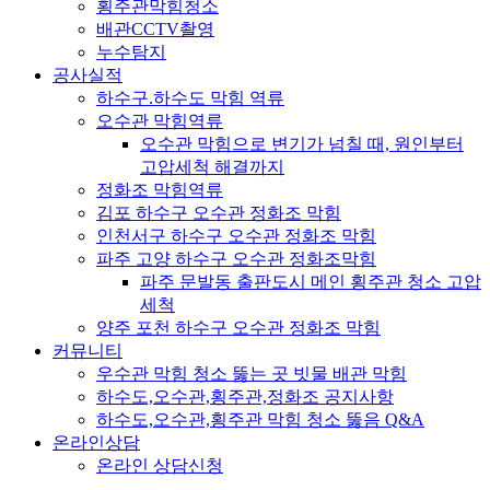
횡주관막힘청소
배관CCTV촬영
누수탐지
공사실적
하수구.하수도 막힘 역류
오수관 막힘역류
오수관 막힘으로 변기가 넘칠 때, 원인부터
고압세척 해결까지
정화조 막힘역류
김포 하수구 오수관 정화조 막힘
인천서구 하수구 오수관 정화조 막힘
파주 고양 하수구 오수관 정화조막힘
파주 문발동 출판도시 메인 횡주관 청소 고압
세척
양주 포천 하수구 오수관 정화조 막힘
커뮤니티
우수관 막힘 청소 뚫는 곳 빗물 배관 막힘
하수도,오수관,횡주관,정화조 공지사항
하수도,오수관,횡주관 막힘 청소 뚫음 Q&A
온라인상담
온라인 상담신청