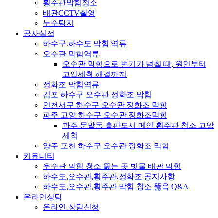
횡주관막힘청소
배관CCTV촬영
누수탐지
공사실적
하수구.하수도 막힘 역류
오수관 막힘역류
오수관 막힘으로 변기가 넘칠 때, 원인부터
고압세척 해결까지
정화조 막힘역류
김포 하수구 오수관 정화조 막힘
인천서구 하수구 오수관 정화조 막힘
파주 고양 하수구 오수관 정화조막힘
파주 문발동 출판도시 메인 횡주관 청소 고압
세척
양주 포천 하수구 오수관 정화조 막힘
커뮤니티
우수관 막힘 청소 뚫는 곳 빗물 배관 막힘
하수도,오수관,횡주관,정화조 공지사항
하수도,오수관,횡주관 막힘 청소 뚫음 Q&A
온라인상담
온라인 상담신청