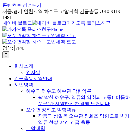
콘텐츠로 건너뛰기
서울.경기.인천지역 하수구 고압세척 긴급출동 : 010-9119-
1481
네이버 블로그
카카오톡 플러스친구
Phone
검색:
회사소개
인사말
긴급출동지역안내
사업영역
하수구 하수도 하수관 막힘역류
꽉 막힌 하수구, 역류와 악취의 고통! ‘바름하
수구’가 시원하게 해결해 드립니다
오수관,정화조 막힘역류
강동구 상일동 오수관 정화조 막힘으로 변기
역류 현상 야간 긴급 출동
고압세척