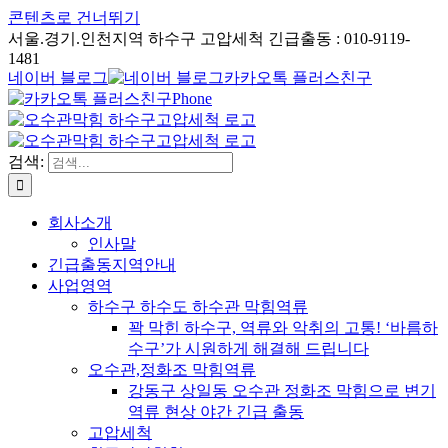
콘텐츠로 건너뛰기
서울.경기.인천지역 하수구 고압세척 긴급출동 : 010-9119-
1481
네이버 블로그
카카오톡 플러스친구
Phone
검색:
회사소개
인사말
긴급출동지역안내
사업영역
하수구 하수도 하수관 막힘역류
꽉 막힌 하수구, 역류와 악취의 고통! ‘바름하
수구’가 시원하게 해결해 드립니다
오수관,정화조 막힘역류
강동구 상일동 오수관 정화조 막힘으로 변기
역류 현상 야간 긴급 출동
고압세척