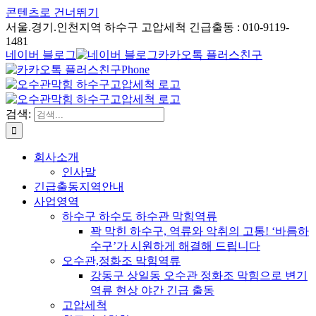
콘텐츠로 건너뛰기
서울.경기.인천지역 하수구 고압세척 긴급출동 : 010-9119-
1481
네이버 블로그
카카오톡 플러스친구
Phone
검색:
회사소개
인사말
긴급출동지역안내
사업영역
하수구 하수도 하수관 막힘역류
꽉 막힌 하수구, 역류와 악취의 고통! ‘바름하
수구’가 시원하게 해결해 드립니다
오수관,정화조 막힘역류
강동구 상일동 오수관 정화조 막힘으로 변기
역류 현상 야간 긴급 출동
고압세척