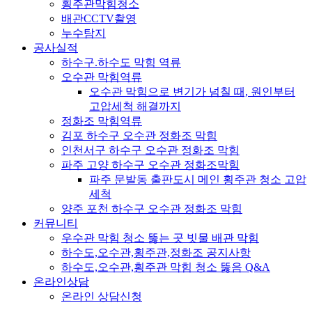
횡주관막힘청소
배관CCTV촬영
누수탐지
공사실적
하수구.하수도 막힘 역류
오수관 막힘역류
오수관 막힘으로 변기가 넘칠 때, 원인부터
고압세척 해결까지
정화조 막힘역류
김포 하수구 오수관 정화조 막힘
인천서구 하수구 오수관 정화조 막힘
파주 고양 하수구 오수관 정화조막힘
파주 문발동 출판도시 메인 횡주관 청소 고압
세척
양주 포천 하수구 오수관 정화조 막힘
커뮤니티
우수관 막힘 청소 뚫는 곳 빗물 배관 막힘
하수도,오수관,횡주관,정화조 공지사항
하수도,오수관,횡주관 막힘 청소 뚫음 Q&A
온라인상담
온라인 상담신청