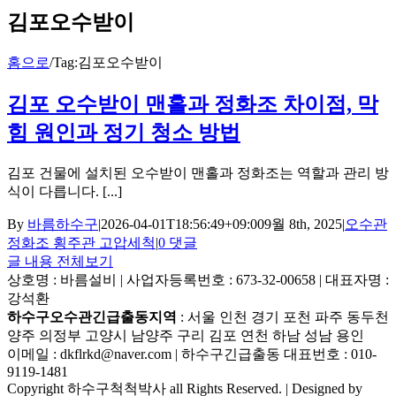
김포오수받이
홈으로
/
Tag:
김포오수받이
김포 오수받이 맨홀과 정화조 차이점, 막
힘 원인과 정기 청소 방법
김포 건물에 설치된 오수받이 맨홀과 정화조는 역할과 관리 방
식이 다릅니다. [...]
By
바름하수구
|
2026-04-01T18:56:49+09:00
9월 8th, 2025
|
오수관
정화조 횡주관 고압세척
|
0 댓글
글 내용 전체보기
상호명 : 바름설비 | 사업자등록번호 : 673-32-00658 | 대표자명 :
강석환
하수구오수관긴급출동지역
: 서울 인천 경기 포천 파주 동두천
양주 의정부 고양시 남양주 구리 김포 연천 하남 성남 용인
이메일 : dkflrkd@naver.com | 하수구긴급출동 대표번호 : 010-
9119-1481
Copyright 하수구척척박사 all Rights Reserved. | Designed by