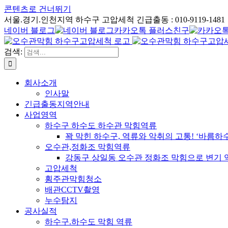
콘텐츠로 건너뛰기
서울.경기.인천지역 하수구 고압세척 긴급출동 : 010-9119-1481
네이버 블로그
카카오톡 플러스친구
검색:
회사소개
인사말
긴급출동지역안내
사업영역
하수구 하수도 하수관 막힘역류
꽉 막힌 하수구, 역류와 악취의 고통! ‘바름
오수관,정화조 막힘역류
강동구 상일동 오수관 정화조 막힘으로 변기 
고압세척
횡주관막힘청소
배관CCTV촬영
누수탐지
공사실적
하수구.하수도 막힘 역류