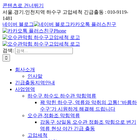
콘텐츠로 건너뛰기
서울.경기.인천지역 하수구 고압세척 긴급출동 : 010-9119-
1481
네이버 블로그
카카오톡 플러스친구
Phone
검색:
회사소개
인사말
긴급출동지역안내
사업영역
하수구 하수도 하수관 막힘역류
꽉 막힌 하수구, 역류와 악취의 고통! ‘바름하
수구’가 시원하게 해결해 드립니다
오수관,정화조 막힘역류
강동구 상일동 오수관 정화조 막힘으로 변기
역류 현상 야간 긴급 출동
고압세척