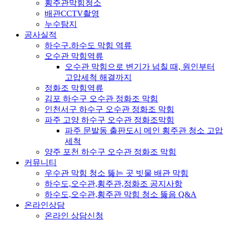
횡주관막힘청소
배관CCTV촬영
누수탐지
공사실적
하수구.하수도 막힘 역류
오수관 막힘역류
오수관 막힘으로 변기가 넘칠 때, 원인부터
고압세척 해결까지
정화조 막힘역류
김포 하수구 오수관 정화조 막힘
인천서구 하수구 오수관 정화조 막힘
파주 고양 하수구 오수관 정화조막힘
파주 문발동 출판도시 메인 횡주관 청소 고압
세척
양주 포천 하수구 오수관 정화조 막힘
커뮤니티
우수관 막힘 청소 뚫는 곳 빗물 배관 막힘
하수도,오수관,횡주관,정화조 공지사항
하수도,오수관,횡주관 막힘 청소 뚫음 Q&A
온라인상담
온라인 상담신청