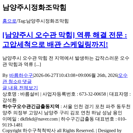
남양주시정화조막힘
홈으로
/
Tag:
남양주시정화조막힘
[남양주시 오수관 막힘] 역류 해결 전문 :
고압세척으로 배관 스케일링까지!
남양주시 오수관 막힘 전 지역에서 발생하는 갑작스러운 오수
관 막힘과 역류 [...]
By
바름하수구
|
2026-06-27T10:43:08+09:00
6월 26th, 2026
|
오수
관 청소
|
0 댓글
글 내용 전체보기
상호명 : 바름설비 | 사업자등록번호 : 673-32-00658 | 대표자명 :
강석환
하수구오수관긴급출동지역
: 서울 인천 경기 포천 파주 동두천
양주 의정부 고양시 남양주 구리 김포 연천 하남 성남 용인
이메일 : dkflrkd@naver.com | 하수구긴급출동 대표번호 : 010-
9119-1481
Copyright 하수구척척박사 all Rights Reserved. | Designed by