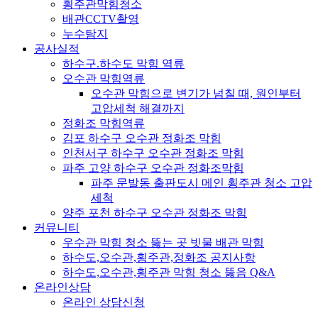
횡주관막힘청소
배관CCTV촬영
누수탐지
공사실적
하수구.하수도 막힘 역류
오수관 막힘역류
오수관 막힘으로 변기가 넘칠 때, 원인부터
고압세척 해결까지
정화조 막힘역류
김포 하수구 오수관 정화조 막힘
인천서구 하수구 오수관 정화조 막힘
파주 고양 하수구 오수관 정화조막힘
파주 문발동 출판도시 메인 횡주관 청소 고압
세척
양주 포천 하수구 오수관 정화조 막힘
커뮤니티
우수관 막힘 청소 뚫는 곳 빗물 배관 막힘
하수도,오수관,횡주관,정화조 공지사항
하수도,오수관,횡주관 막힘 청소 뚫음 Q&A
온라인상담
온라인 상담신청