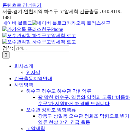
콘텐츠로 건너뛰기
서울.경기.인천지역 하수구 고압세척 긴급출동 : 010-9119-
1481
네이버 블로그
카카오톡 플러스친구
Phone
검색:
회사소개
인사말
긴급출동지역안내
사업영역
하수구 하수도 하수관 막힘역류
꽉 막힌 하수구, 역류와 악취의 고통! ‘바름하
수구’가 시원하게 해결해 드립니다
오수관,정화조 막힘역류
강동구 상일동 오수관 정화조 막힘으로 변기
역류 현상 야간 긴급 출동
고압세척