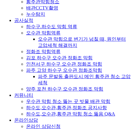
횡주관막힘청소
배관CCTV촬영
누수탐지
공사실적
하수구.하수도 막힘 역류
오수관 막힘역류
오수관 막힘으로 변기가 넘칠 때, 원인부터
고압세척 해결까지
정화조 막힘역류
김포 하수구 오수관 정화조 막힘
인천서구 하수구 오수관 정화조 막힘
파주 고양 하수구 오수관 정화조막힘
파주 문발동 출판도시 메인 횡주관 청소 고압
세척
양주 포천 하수구 오수관 정화조 막힘
커뮤니티
우수관 막힘 청소 뚫는 곳 빗물 배관 막힘
하수도,오수관,횡주관,정화조 공지사항
하수도,오수관,횡주관 막힘 청소 뚫음 Q&A
온라인상담
온라인 상담신청