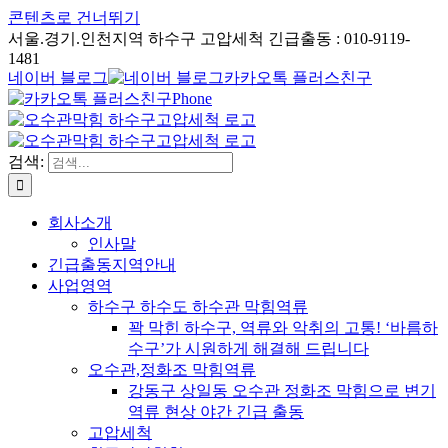
콘텐츠로 건너뛰기
서울.경기.인천지역 하수구 고압세척 긴급출동 : 010-9119-
1481
네이버 블로그
카카오톡 플러스친구
Phone
검색:
회사소개
인사말
긴급출동지역안내
사업영역
하수구 하수도 하수관 막힘역류
꽉 막힌 하수구, 역류와 악취의 고통! ‘바름하
수구’가 시원하게 해결해 드립니다
오수관,정화조 막힘역류
강동구 상일동 오수관 정화조 막힘으로 변기
역류 현상 야간 긴급 출동
고압세척