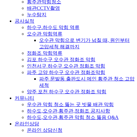
횡주관막힘청소
배관CCTV촬영
누수탐지
공사실적
하수구.하수도 막힘 역류
오수관 막힘역류
오수관 막힘으로 변기가 넘칠 때, 원인부터
고압세척 해결까지
정화조 막힘역류
김포 하수구 오수관 정화조 막힘
인천서구 하수구 오수관 정화조 막힘
파주 고양 하수구 오수관 정화조막힘
파주 문발동 출판도시 메인 횡주관 청소 고압
세척
양주 포천 하수구 오수관 정화조 막힘
커뮤니티
우수관 막힘 청소 뚫는 곳 빗물 배관 막힘
하수도,오수관,횡주관,정화조 공지사항
하수도,오수관,횡주관 막힘 청소 뚫음 Q&A
온라인상담
온라인 상담신청