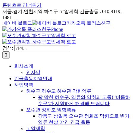
콘텐츠로 건너뛰기
서울.경기.인천지역 하수구 고압세척 긴급출동 : 010-9119-
1481
네이버 블로그
카카오톡 플러스친구
Phone
검색:
회사소개
인사말
긴급출동지역안내
사업영역
하수구 하수도 하수관 막힘역류
꽉 막힌 하수구, 역류와 악취의 고통! ‘바름하
수구’가 시원하게 해결해 드립니다
오수관,정화조 막힘역류
강동구 상일동 오수관 정화조 막힘으로 변기
역류 현상 야간 긴급 출동
고압세척