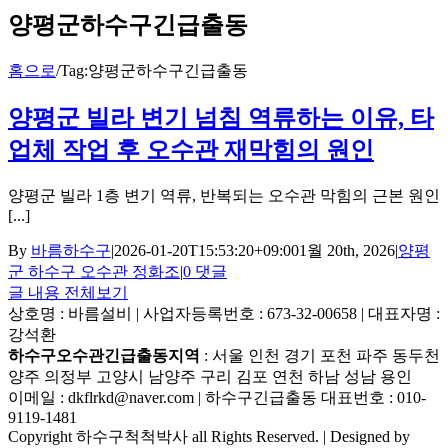
양평군하수구긴급출동
홈으로
/
Tag:
양평군하수구긴급출동
양평군 빌라 변기 넘침 역류하는 이유, 타
업체 작업 후 오수관 재막힘의 원인
양평군 빌라 1층 변기 역류, 반복되는 오수관 막힘의 근본 원인
[...]
By
바름하수구
|
2026-01-20T15:53:20+09:00
1월 20th, 2026
|
양평
군 하수구 오수관 정화조
|
0 댓글
글 내용 전체보기
상호명 : 바름설비 | 사업자등록번호 : 673-32-00658 | 대표자명 :
강석환
하수구오수관긴급출동지역
: 서울 인천 경기 포천 파주 동두천
양주 의정부 고양시 남양주 구리 김포 연천 하남 성남 용인
이메일 : dkflrkd@naver.com | 하수구긴급출동 대표번호 : 010-
9119-1481
Copyright 하수구척척박사 all Rights Reserved. | Designed by