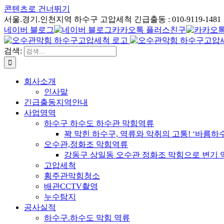
콘텐츠로 건너뛰기
서울.경기.인천지역 하수구 고압세척 긴급출동 : 010-9119-1481
네이버 블로그
카카오톡 플러스친구
검색:
회사소개
인사말
긴급출동지역안내
사업영역
하수구 하수도 하수관 막힘역류
꽉 막힌 하수구, 역류와 악취의 고통! ‘바름
오수관,정화조 막힘역류
강동구 상일동 오수관 정화조 막힘으로 변기 
고압세척
횡주관막힘청소
배관CCTV촬영
누수탐지
공사실적
하수구.하수도 막힘 역류