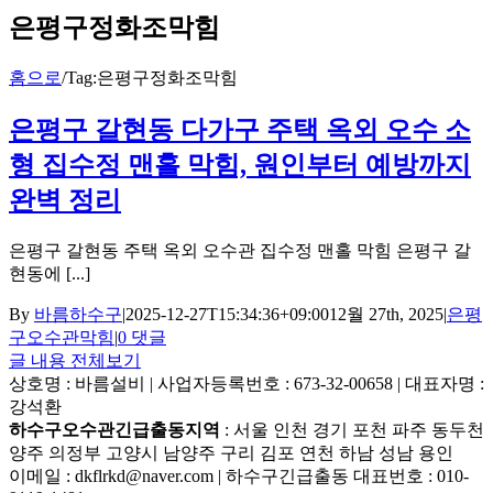
은평구정화조막힘
홈으로
/
Tag:
은평구정화조막힘
은평구 갈현동 다가구 주택 옥외 오수 소
형 집수정 맨홀 막힘, 원인부터 예방까지
완벽 정리
은평구 갈현동 주택 옥외 오수관 집수정 맨홀 막힘 은평구 갈
현동에 [...]
By
바름하수구
|
2025-12-27T15:34:36+09:00
12월 27th, 2025
|
은평
구오수관막힘
|
0 댓글
글 내용 전체보기
상호명 : 바름설비 | 사업자등록번호 : 673-32-00658 | 대표자명 :
강석환
하수구오수관긴급출동지역
: 서울 인천 경기 포천 파주 동두천
양주 의정부 고양시 남양주 구리 김포 연천 하남 성남 용인
이메일 : dkflrkd@naver.com | 하수구긴급출동 대표번호 : 010-