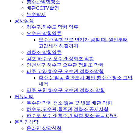
횡주관막힘청소
배관CCTV촬영
누수탐지
공사실적
하수구.하수도 막힘 역류
오수관 막힘역류
오수관 막힘으로 변기가 넘칠 때, 원인부터
고압세척 해결까지
정화조 막힘역류
김포 하수구 오수관 정화조 막힘
인천서구 하수구 오수관 정화조 막힘
파주 고양 하수구 오수관 정화조막힘
파주 문발동 출판도시 메인 횡주관 청소 고압
세척
양주 포천 하수구 오수관 정화조 막힘
커뮤니티
우수관 막힘 청소 뚫는 곳 빗물 배관 막힘
하수도,오수관,횡주관,정화조 공지사항
하수도,오수관,횡주관 막힘 청소 뚫음 Q&A
온라인상담
온라인 상담신청