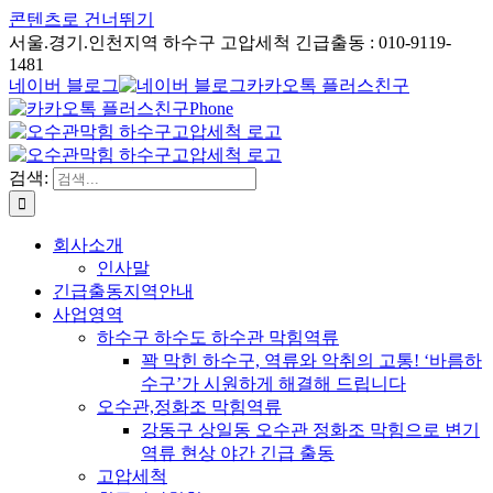
콘텐츠로 건너뛰기
서울.경기.인천지역 하수구 고압세척 긴급출동 : 010-9119-
1481
네이버 블로그
카카오톡 플러스친구
Phone
검색:
회사소개
인사말
긴급출동지역안내
사업영역
하수구 하수도 하수관 막힘역류
꽉 막힌 하수구, 역류와 악취의 고통! ‘바름하
수구’가 시원하게 해결해 드립니다
오수관,정화조 막힘역류
강동구 상일동 오수관 정화조 막힘으로 변기
역류 현상 야간 긴급 출동
고압세척