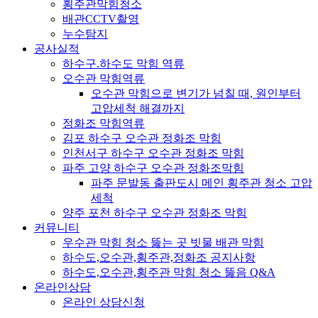
횡주관막힘청소
배관CCTV촬영
누수탐지
공사실적
하수구.하수도 막힘 역류
오수관 막힘역류
오수관 막힘으로 변기가 넘칠 때, 원인부터
고압세척 해결까지
정화조 막힘역류
김포 하수구 오수관 정화조 막힘
인천서구 하수구 오수관 정화조 막힘
파주 고양 하수구 오수관 정화조막힘
파주 문발동 출판도시 메인 횡주관 청소 고압
세척
양주 포천 하수구 오수관 정화조 막힘
커뮤니티
우수관 막힘 청소 뚫는 곳 빗물 배관 막힘
하수도,오수관,횡주관,정화조 공지사항
하수도,오수관,횡주관 막힘 청소 뚫음 Q&A
온라인상담
온라인 상담신청