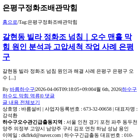
은평구정화조배관막힘
홈으로
/
Tag:
은평구정화조배관막힘
갈현동 빌라 정화조 넘침｜오수 맨홀 막
힘 원인 분석과 고압세척 작업 사례 은평
구
갈현동 빌라 정화조 넘침 원인과 해결 사례 은평구 은평구 오
수 [...]
By
바름하수구
|
2026-04-06T09:18:05+09:00
4월 6th, 2026
|
하수구
하수도 막힘 역류
|
0 댓글
글 내용 전체보기
상호명 : 바름설비 | 사업자등록번호 : 673-32-00658 | 대표자명 :
강석환
하수구오수관긴급출동지역
: 서울 인천 경기 포천 파주 동두천
양주 의정부 고양시 남양주 구리 김포 연천 하남 성남 용인
이메일 : dkflrkd@naver.com | 하수구긴급출동 대표번호 : 010-