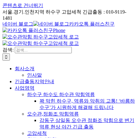
콘텐츠로 건너뛰기
서울.경기.인천지역 하수구 고압세척 긴급출동 : 010-9119-
1481
네이버 블로그
카카오톡 플러스친구
Phone
검색:
회사소개
인사말
긴급출동지역안내
사업영역
하수구 하수도 하수관 막힘역류
꽉 막힌 하수구, 역류와 악취의 고통! ‘바름하
수구’가 시원하게 해결해 드립니다
오수관,정화조 막힘역류
강동구 상일동 오수관 정화조 막힘으로 변기
역류 현상 야간 긴급 출동
고압세척