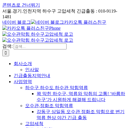
콘텐츠로 건너뛰기
서울.경기.인천지역 하수구 고압세척 긴급출동 : 010-9119-
1481
네이버 블로그
카카오톡 플러스친구
Phone
검색:
회사소개
인사말
긴급출동지역안내
사업영역
하수구 하수도 하수관 막힘역류
꽉 막힌 하수구, 역류와 악취의 고통! ‘바름하
수구’가 시원하게 해결해 드립니다
오수관,정화조 막힘역류
강동구 상일동 오수관 정화조 막힘으로 변기
역류 현상 야간 긴급 출동
고압세척