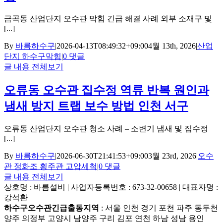
금곡동 산업단지 오수관 막힘 긴급 해결 사례 외부 소재구 및
[...]
By
바름하수구
|
2026-04-13T08:49:32+09:00
4월 13th, 2026
|
산업
단지 하수구막힘
|
0 댓글
글 내용 전체보기
오류동 오수관 집수정 역류 반복 원인과
냄새 방지 트랩 보수 방법 인천 서구
오류동 산업단지 오수관 청소 사례 – 소변기 냄새 및 집수정
[...]
By
바름하수구
|
2026-06-30T21:41:53+09:00
3월 23rd, 2026
|
오수
관 정화조 횡주관 고압세척
|
0 댓글
글 내용 전체보기
상호명 : 바름설비 | 사업자등록번호 : 673-32-00658 | 대표자명 :
강석환
하수구오수관긴급출동지역
: 서울 인천 경기 포천 파주 동두천
양주 의정부 고양시 남양주 구리 김포 연천 하남 성남 용인