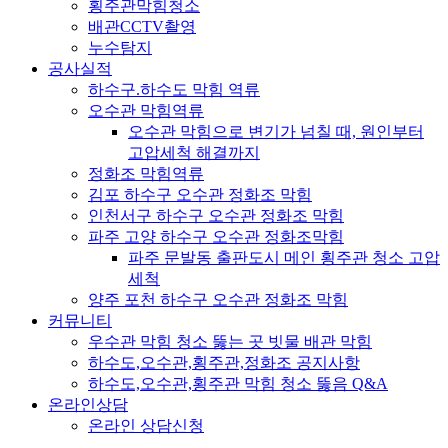
횡주관막힘청소
배관CCTV촬영
누수탐지
공사실적
하수구.하수도 막힘 역류
오수관 막힘역류
오수관 막힘으로 변기가 넘칠 때, 원인부터
고압세척 해결까지
정화조 막힘역류
김포 하수구 오수관 정화조 막힘
인천서구 하수구 오수관 정화조 막힘
파주 고양 하수구 오수관 정화조막힘
파주 문발동 출판도시 메인 횡주관 청소 고압
세척
양주 포천 하수구 오수관 정화조 막힘
커뮤니티
우수관 막힘 청소 뚫는 곳 빗물 배관 막힘
하수도,오수관,횡주관,정화조 공지사항
하수도,오수관,횡주관 막힘 청소 뚫음 Q&A
온라인상담
온라인 상담신청