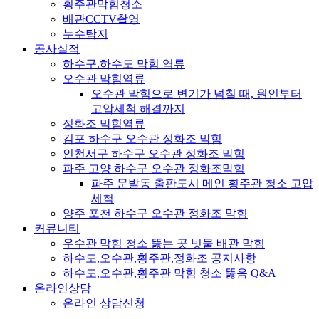
횡주관막힘청소
배관CCTV촬영
누수탐지
공사실적
하수구.하수도 막힘 역류
오수관 막힘역류
오수관 막힘으로 변기가 넘칠 때, 원인부터
고압세척 해결까지
정화조 막힘역류
김포 하수구 오수관 정화조 막힘
인천서구 하수구 오수관 정화조 막힘
파주 고양 하수구 오수관 정화조막힘
파주 문발동 출판도시 메인 횡주관 청소 고압
세척
양주 포천 하수구 오수관 정화조 막힘
커뮤니티
우수관 막힘 청소 뚫는 곳 빗물 배관 막힘
하수도,오수관,횡주관,정화조 공지사항
하수도,오수관,횡주관 막힘 청소 뚫음 Q&A
온라인상담
온라인 상담신청