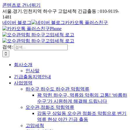
콘텐츠로 건너뛰기
서울.경기.인천지역 하수구 고압세척 긴급출동 : 010-9119-
1481
네이버 블로그
카카오톡 플러스친구
Phone
검색:
회사소개
인사말
긴급출동지역안내
사업영역
하수구 하수도 하수관 막힘역류
꽉 막힌 하수구, 역류와 악취의 고통! ‘바름하
수구’가 시원하게 해결해 드립니다
오수관,정화조 막힘역류
강동구 상일동 오수관 정화조 막힘으로 변기
역류 현상 야간 긴급 출동
고압세척