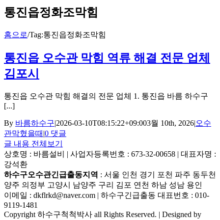
통진읍정화조막힘
홈으로
/
Tag:
통진읍정화조막힘
통진읍 오수관 막힘 역류 해결 전문 업체
김포시
통진읍 오수관 막힘 해결의 전문 업체 1. 통진읍 바름 하수구
[...]
By
바름하수구
|
2026-03-10T08:15:22+09:00
3월 10th, 2026
|
오수
관막혔을때
|
0 댓글
글 내용 전체보기
상호명 : 바름설비 | 사업자등록번호 : 673-32-00658 | 대표자명 :
강석환
하수구오수관긴급출동지역
: 서울 인천 경기 포천 파주 동두천
양주 의정부 고양시 남양주 구리 김포 연천 하남 성남 용인
이메일 : dkflrkd@naver.com | 하수구긴급출동 대표번호 : 010-
9119-1481
Copyright 하수구척척박사 all Rights Reserved. | Designed by