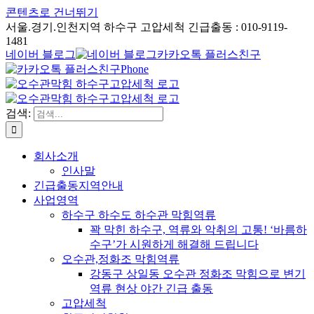
콘텐츠로 건너뛰기
서울.경기.인천지역 하수구 고압세척 긴급출동 : 010-9119-
1481
네이버 블로그
카카오톡 플러스친구
Phone
검색:
회사소개
인사말
긴급출동지역안내
사업영역
하수구 하수도 하수관 막힘역류
꽉 막힌 하수구, 역류와 악취의 고통! ‘바름하
수구’가 시원하게 해결해 드립니다
오수관,정화조 막힘역류
강동구 상일동 오수관 정화조 막힘으로 변기
역류 현상 야간 긴급 출동
고압세척