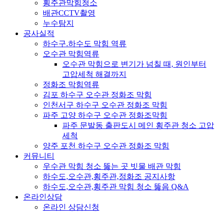
횡주관막힘청소
배관CCTV촬영
누수탐지
공사실적
하수구.하수도 막힘 역류
오수관 막힘역류
오수관 막힘으로 변기가 넘칠 때, 원인부터
고압세척 해결까지
정화조 막힘역류
김포 하수구 오수관 정화조 막힘
인천서구 하수구 오수관 정화조 막힘
파주 고양 하수구 오수관 정화조막힘
파주 문발동 출판도시 메인 횡주관 청소 고압
세척
양주 포천 하수구 오수관 정화조 막힘
커뮤니티
우수관 막힘 청소 뚫는 곳 빗물 배관 막힘
하수도,오수관,횡주관,정화조 공지사항
하수도,오수관,횡주관 막힘 청소 뚫음 Q&A
온라인상담
온라인 상담신청