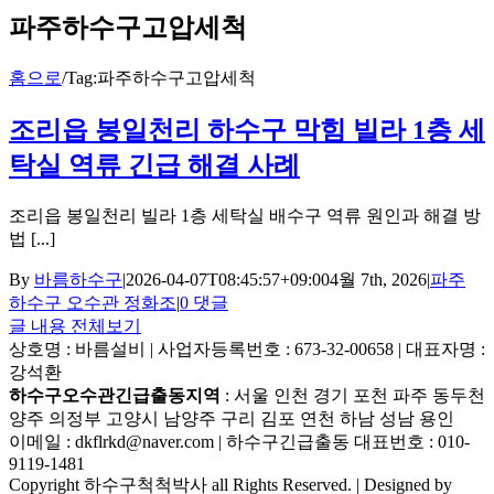
파주하수구고압세척
홈으로
/
Tag:
파주하수구고압세척
조리읍 봉일천리 하수구 막힘 빌라 1층 세
탁실 역류 긴급 해결 사례
조리읍 봉일천리 빌라 1층 세탁실 배수구 역류 원인과 해결 방
법 [...]
By
바름하수구
|
2026-04-07T08:45:57+09:00
4월 7th, 2026
|
파주
하수구 오수관 정화조
|
0 댓글
글 내용 전체보기
상호명 : 바름설비 | 사업자등록번호 : 673-32-00658 | 대표자명 :
강석환
하수구오수관긴급출동지역
: 서울 인천 경기 포천 파주 동두천
양주 의정부 고양시 남양주 구리 김포 연천 하남 성남 용인
이메일 : dkflrkd@naver.com | 하수구긴급출동 대표번호 : 010-
9119-1481
Copyright 하수구척척박사 all Rights Reserved. | Designed by