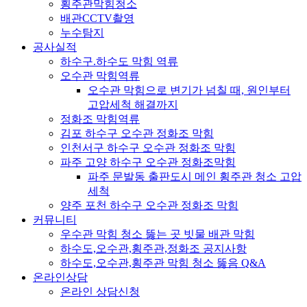
횡주관막힘청소
배관CCTV촬영
누수탐지
공사실적
하수구.하수도 막힘 역류
오수관 막힘역류
오수관 막힘으로 변기가 넘칠 때, 원인부터
고압세척 해결까지
정화조 막힘역류
김포 하수구 오수관 정화조 막힘
인천서구 하수구 오수관 정화조 막힘
파주 고양 하수구 오수관 정화조막힘
파주 문발동 출판도시 메인 횡주관 청소 고압
세척
양주 포천 하수구 오수관 정화조 막힘
커뮤니티
우수관 막힘 청소 뚫는 곳 빗물 배관 막힘
하수도,오수관,횡주관,정화조 공지사항
하수도,오수관,횡주관 막힘 청소 뚫음 Q&A
온라인상담
온라인 상담신청