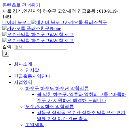
콘텐츠로 건너뛰기
서울.경기.인천지역 하수구 고압세척 긴급출동 : 010-9119-
1481
네이버 블로그
카카오톡 플러스친구
Phone
검색:
회사소개
인사말
긴급출동지역안내
사업영역
하수구 하수도 하수관 막힘역류
꽉 막힌 하수구, 역류와 악취의 고통! ‘바름하
수구’가 시원하게 해결해 드립니다
오수관,정화조 막힘역류
강동구 상일동 오수관 정화조 막힘으로 변기
역류 현상 야간 긴급 출동
고압세척