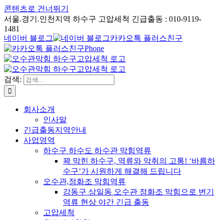
콘텐츠로 건너뛰기
서울.경기.인천지역 하수구 고압세척 긴급출동 : 010-9119-
1481
네이버 블로그
카카오톡 플러스친구
Phone
검색:
회사소개
인사말
긴급출동지역안내
사업영역
하수구 하수도 하수관 막힘역류
꽉 막힌 하수구, 역류와 악취의 고통! ‘바름하
수구’가 시원하게 해결해 드립니다
오수관,정화조 막힘역류
강동구 상일동 오수관 정화조 막힘으로 변기
역류 현상 야간 긴급 출동
고압세척