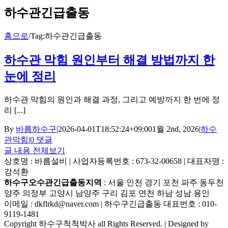
하수관긴급출동
홈으로
/
Tag:
하수관긴급출동
하수관 막힘 원인부터 해결 방법까지 한
눈에 정리
하수관 막힘의 원인과 해결 과정, 그리고 예방까지 한 번에 정
리 [...]
By
바름하수구
|
2026-04-01T18:52:24+09:00
1월 2nd, 2026
|
하수
관막힘
|
0 댓글
글 내용 전체보기
상호명 : 바름설비 | 사업자등록번호 : 673-32-00658 | 대표자명 :
강석환
하수구오수관긴급출동지역
: 서울 인천 경기 포천 파주 동두천
양주 의정부 고양시 남양주 구리 김포 연천 하남 성남 용인
이메일 : dkflrkd@naver.com | 하수구긴급출동 대표번호 : 010-
9119-1481
Copyright 하수구척척박사 all Rights Reserved. | Designed by