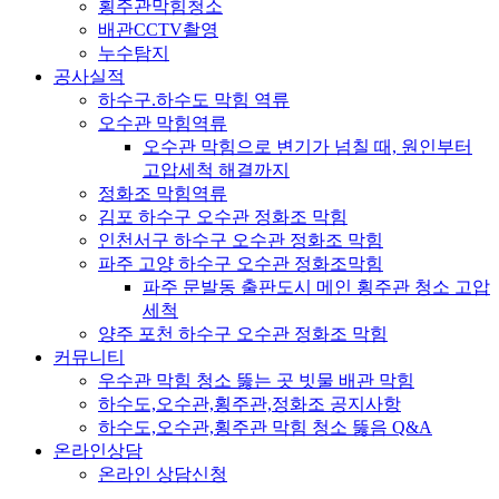
횡주관막힘청소
배관CCTV촬영
누수탐지
공사실적
하수구.하수도 막힘 역류
오수관 막힘역류
오수관 막힘으로 변기가 넘칠 때, 원인부터
고압세척 해결까지
정화조 막힘역류
김포 하수구 오수관 정화조 막힘
인천서구 하수구 오수관 정화조 막힘
파주 고양 하수구 오수관 정화조막힘
파주 문발동 출판도시 메인 횡주관 청소 고압
세척
양주 포천 하수구 오수관 정화조 막힘
커뮤니티
우수관 막힘 청소 뚫는 곳 빗물 배관 막힘
하수도,오수관,횡주관,정화조 공지사항
하수도,오수관,횡주관 막힘 청소 뚫음 Q&A
온라인상담
온라인 상담신청