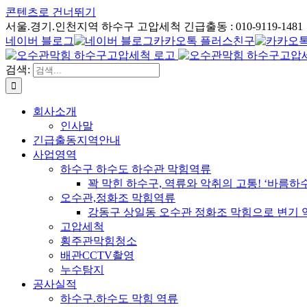
콘텐츠로 건너뛰기
서울.경기.인천지역 하수구 고압세척 긴급출동 : 010-9119-1481
네이버 블로그
카카오톡 플러스친구
검색:
회사소개
인사말
긴급출동지역안내
사업영역
하수구 하수도 하수관 막힘역류
꽉 막힌 하수구, 역류와 악취의 고통! ‘바름
오수관,정화조 막힘역류
강동구 상일동 오수관 정화조 막힘으로 변기 
고압세척
횡주관막힘청소
배관CCTV촬영
누수탐지
공사실적
하수구.하수도 막힘 역류