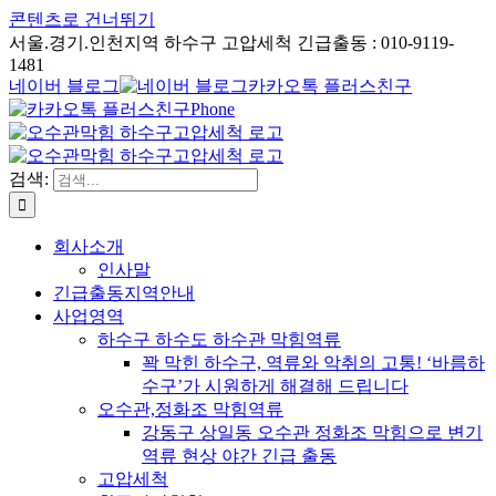
콘텐츠로 건너뛰기
서울.경기.인천지역 하수구 고압세척 긴급출동 : 010-9119-
1481
네이버 블로그
카카오톡 플러스친구
Phone
검색:
회사소개
인사말
긴급출동지역안내
사업영역
하수구 하수도 하수관 막힘역류
꽉 막힌 하수구, 역류와 악취의 고통! ‘바름하
수구’가 시원하게 해결해 드립니다
오수관,정화조 막힘역류
강동구 상일동 오수관 정화조 막힘으로 변기
역류 현상 야간 긴급 출동
고압세척