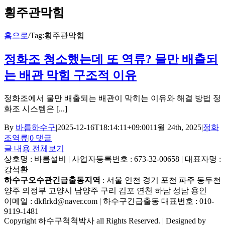
횡주관막힘
홈으로
/
Tag:
횡주관막힘
정화조 청소했는데 또 역류? 물만 배출되
는 배관 막힘 구조적 이유
정화조에서 물만 배출되는 배관이 막히는 이유와 해결 방법 정
화조 시스템은 [...]
By
바름하수구
|
2025-12-16T18:14:11+09:00
11월 24th, 2025
|
정화
조역류
|
0 댓글
글 내용 전체보기
상호명 : 바름설비 | 사업자등록번호 : 673-32-00658 | 대표자명 :
강석환
하수구오수관긴급출동지역
: 서울 인천 경기 포천 파주 동두천
양주 의정부 고양시 남양주 구리 김포 연천 하남 성남 용인
이메일 : dkflrkd@naver.com | 하수구긴급출동 대표번호 : 010-
9119-1481
Copyright 하수구척척박사 all Rights Reserved. | Designed by