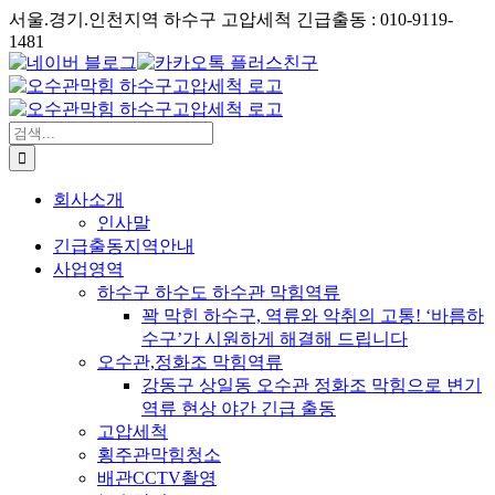
콘
서울.경기.인천지역 하수구 고압세척 긴급출동 : 010-9119-
텐
1481
Phone
네
카
츠
이
카
로
버
오
건
블
검
톡
너
로
색:
플
뛰
그
러
기
회사소개
스
인사말
친
긴급출동지역안내
구
사업영역
하수구 하수도 하수관 막힘역류
꽉 막힌 하수구, 역류와 악취의 고통! ‘바름하
수구’가 시원하게 해결해 드립니다
오수관,정화조 막힘역류
강동구 상일동 오수관 정화조 막힘으로 변기
역류 현상 야간 긴급 출동
고압세척
횡주관막힘청소
배관CCTV촬영