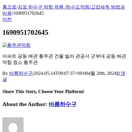
홈으로
/
김포 하수구 막힘 역류 /하수도막힘/고압세척 방법과
비용
/
1690951702645
이전
1690951702645
아파트 공동 배관 횡주관 건물 빌라 관공서 군부대 공동 배관
막힘 청소 횡주관
By
바름하수구
|
2024-05-14T09:07:37+09:00
4월 20th, 2024
|
0 댓
글
Share This Story, Choose Your Platform!
Facebook
Twitter
Reddit
LinkedIn
Tumblr
Pinterest
Vk
이
About the Author:
바름하수구
메
일