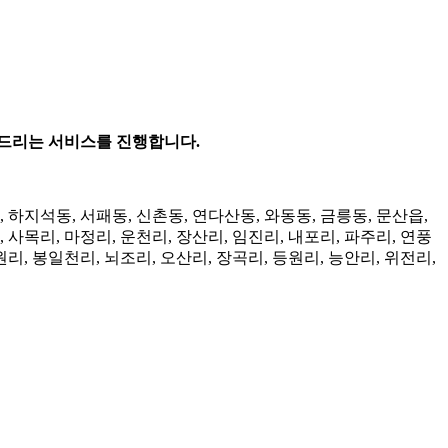
해드리는 서비스를 진행합니다.
, 하지석동, 서패동, 신촌동, 연다산동, 와동동, 금릉동, 문산읍,
, 사목리, 마정리, 운천리, 장산리, 임진리, 내포리, 파주리, 연풍
원리, 봉일천리, 뇌조리, 오산리, 장곡리, 등원리, 능안리, 위전리,