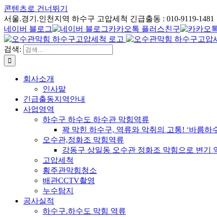
콘텐츠로 건너뛰기
서울.경기.인천지역 하수구 고압세척 긴급출동 : 010-9119-1481
네이버 블로그
카카오톡 플러스친구
검색:
회사소개
인사말
긴급출동지역안내
사업영역
하수구 하수도 하수관 막힘역류
꽉 막힌 하수구, 역류와 악취의 고통! ‘바름
오수관,정화조 막힘역류
강동구 상일동 오수관 정화조 막힘으로 변기 
고압세척
횡주관막힘청소
배관CCTV촬영
누수탐지
공사실적
하수구.하수도 막힘 역류