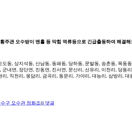
조 횡주관 오수받이 맨홀 등 막힘 역류등으로 긴급출동하여 해결
 오도동, 상지석동, 산남동, 동패동, 당하동, 문발동, 송촌동, 목동동
 군내면, 장단면, 진동면, 진서면, 문산리, 선유리, 이천리, 당동리
현리, 직천리, 웅담리, 금곡리, 동문리, 가야리, 대능리, 삼방리, 대
하수구 오수관 정화조
|
0 댓글