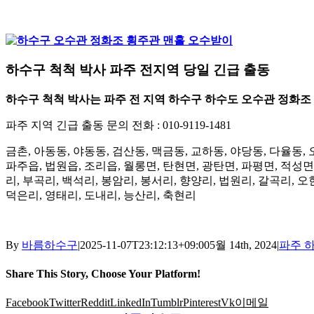
하수구 척척 박사 파주 전지역 당일 긴급 출동
하수구 척척 박사는 파주 전 지역 하수구 하수도 오수관 정화
파주 지역 긴급 출동 문의 전화 : 010-9119-1481
금촌, 아동동, 야동동, 검산동, 맥금동, 교하동, 야당동, 다율동,
파주읍, 법원읍, 조리읍, 월롱면, 탄현면, 광탄면, 파평면, 적성면,
리, 부곡리, 백석리, 봉암리, 봉서리, 향양리, 법원리, 갈곡리, 오
덕은리, 영태리, 도내리, 능산리, 축현리
By
바름하수구
|
2025-11-07T23:12:13+09:00
5월 14th, 2024
|
파주 
Share This Story, Choose Your Platform!
Facebook
Twitter
Reddit
LinkedIn
Tumblr
Pinterest
Vk
이메일