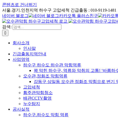
콘텐츠로 건너뛰기
서울.경기.인천지역 하수구 고압세척 긴급출동 : 010-9119-1481
네이버 블로그
카카오톡 플러스친구
검색:
회사소개
인사말
긴급출동지역안내
사업영역
하수구 하수도 하수관 막힘역류
꽉 막힌 하수구, 역류와 악취의 고통! ‘바름
오수관,정화조 막힘역류
강동구 상일동 오수관 정화조 막힘으로 변기 
고압세척
횡주관막힘청소
배관CCTV촬영
누수탐지
공사실적
하수구.하수도 막힘 역류