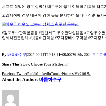
샤프트 작업에 경우 싱크대 배수구에 쌓인 이물질 기름을 빠르
고압세척에 경우 배관에 강한 물을 분사하여 모래나 진흙 토사
#김포우수관막힘뚫음 #인천서구 우수관막힘뚫음 #고양우수관
압세척전문업체 #빗물배관막힘 #주차장배수구막힘 #주차장하
By
바름하수구
|
2025-09-11T19:13:14+09:00
7월 8th, 2024
|
우수관
Share This Story, Choose Your Platform!
Facebook
Twitter
Reddit
LinkedIn
Tumblr
Pinterest
Vk
이메일
About the Author:
바름하수구