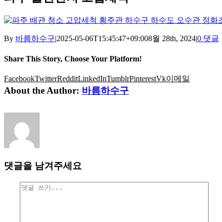
By
바름하수구
|
2025-05-06T15:45:47+09:00
8월 28th, 2024
|
0 댓글
Share This Story, Choose Your Platform!
Facebook
Twitter
Reddit
LinkedIn
Tumblr
Pinterest
Vk
이메일
About the Author:
바름하수구
댓글을 남겨주세요