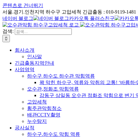
콘텐츠로 건너뛰기
서울.경기.인천지역 하수구 고압세척 긴급출동 : 010-9119-1481
네이버 블로그
카카오톡 플러스친구
검색:
회사소개
인사말
긴급출동지역안내
사업영역
하수구 하수도 하수관 막힘역류
꽉 막힌 하수구, 역류와 악취의 고통! ‘바름
오수관,정화조 막힘역류
강동구 상일동 오수관 정화조 막힘으로 변기 
고압세척
횡주관막힘청소
배관CCTV촬영
누수탐지
공사실적
하수구.하수도 막힘 역류