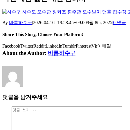
By
바름하수구
|
2026-04-16T19:58:45+09:00
9월 8th, 2025
|
0 댓글
Share This Story, Choose Your Platform!
Facebook
Twitter
Reddit
LinkedIn
Tumblr
Pinterest
Vk
이메일
About the Author:
바름하수구
댓글을 남겨주세요