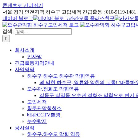
콘텐츠로 건너뛰기
서울.경기.인천지역 하수구 고압세척 긴급출동 : 010-9119-1481
네이버 블로그
카카오톡 플러스친구
검색:
회사소개
인사말
긴급출동지역안내
사업영역
하수구 하수도 하수관 막힘역류
꽉 막힌 하수구, 역류와 악취의 고통! ‘바름
오수관,정화조 막힘역류
강동구 상일동 오수관 정화조 막힘으로 변기 
고압세척
횡주관막힘청소
배관CCTV촬영
누수탐지
공사실적
하수구.하수도 막힘 역류