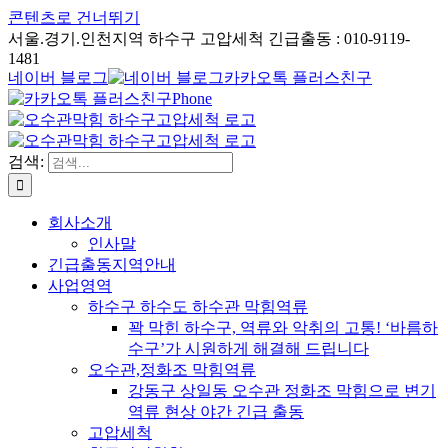
콘텐츠로 건너뛰기
서울.경기.인천지역 하수구 고압세척 긴급출동 : 010-9119-
1481
네이버 블로그
카카오톡 플러스친구
Phone
검색:
회사소개
인사말
긴급출동지역안내
사업영역
하수구 하수도 하수관 막힘역류
꽉 막힌 하수구, 역류와 악취의 고통! ‘바름하
수구’가 시원하게 해결해 드립니다
오수관,정화조 막힘역류
강동구 상일동 오수관 정화조 막힘으로 변기
역류 현상 야간 긴급 출동
고압세척