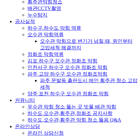
횡주관막힘청소
배관CCTV촬영
누수탐지
공사실적
하수구.하수도 막힘 역류
오수관 막힘역류
오수관 막힘으로 변기가 넘칠 때, 원인부터
고압세척 해결까지
정화조 막힘역류
김포 하수구 오수관 정화조 막힘
인천서구 하수구 오수관 정화조 막힘
파주 고양 하수구 오수관 정화조막힘
파주 문발동 출판도시 메인 횡주관 청소 고압
세척
양주 포천 하수구 오수관 정화조 막힘
커뮤니티
우수관 막힘 청소 뚫는 곳 빗물 배관 막힘
하수도,오수관,횡주관,정화조 공지사항
하수도,오수관,횡주관 막힘 청소 뚫음 Q&A
온라인상담
온라인 상담신청