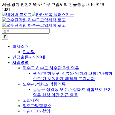
콘
서울.경기.인천지역 하수구 고압세척 긴급출동 : 010-9119-
텐
1481
Phone
네
카
츠
이
카
로
버
오
건
블
검
톡
너
로
색:
플
뛰
그
러
기
회사소개
스
인사말
친
긴급출동지역안내
구
사업영역
하수구 하수도 하수관 막힘역류
꽉 막힌 하수구, 역류와 악취의 고통! ‘바름하
수구’가 시원하게 해결해 드립니다
오수관,정화조 막힘역류
강동구 상일동 오수관 정화조 막힘으로 변기
역류 현상 야간 긴급 출동
고압세척
횡주관막힘청소
배관CCTV촬영