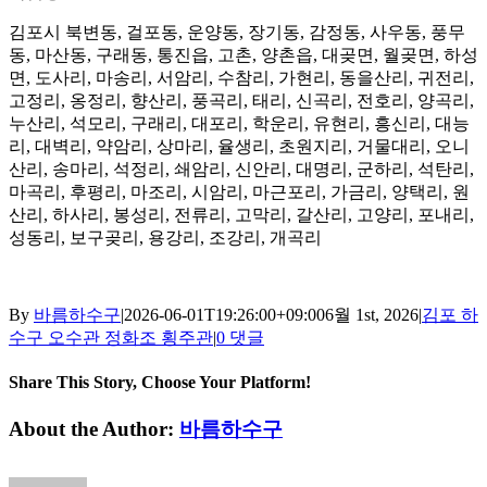
김포시 북변동, 걸포동, 운양동, 장기동, 감정동, 사우동, 풍무
동, 마산동, 구래동, 통진읍, 고촌, 양촌읍, 대곶면, 월곶면, 하성
면, 도사리, 마송리, 서암리, 수참리, 가현리, 동을산리, 귀전리,
고정리, 옹정리, 향산리, 풍곡리, 태리, 신곡리, 전호리, 양곡리,
누산리, 석모리, 구래리, 대포리, 학운리, 유현리, 흥신리, 대능
리, 대벽리, 약암리, 상마리, 율생리, 초원지리, 거물대리, 오니
산리, 송마리, 석정리, 쇄암리, 신안리, 대명리, 군하리, 석탄리,
마곡리, 후평리, 마조리, 시암리, 마근포리, 가금리, 양택리, 원
산리, 하사리, 봉성리, 전류리, 고막리, 갈산리, 고양리, 포내리,
성동리, 보구곶리, 용강리, 조강리, 개곡리
By
바름하수구
|
2026-06-01T19:26:00+09:00
6월 1st, 2026
|
김포 하
수구 오수관 정화조 횡주관
|
0 댓글
Share This Story, Choose Your Platform!
Facebook
Twitter
Reddit
LinkedIn
Tumblr
Pinterest
Vk
이
About the Author:
바름하수구
메
일