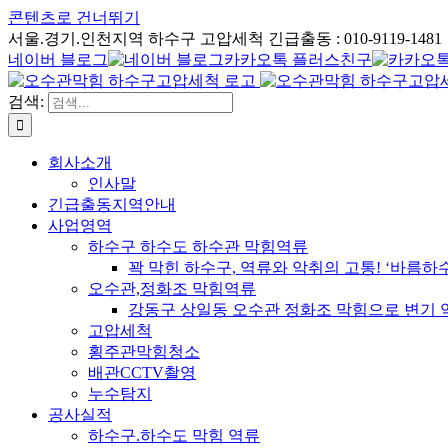
콘텐츠로 건너뛰기
서울.경기.인천지역 하수구 고압세척 긴급출동 : 010-9119-1481
네이버 블로그
카카오톡 플러스친구
검색:
회사소개
인사말
긴급출동지역안내
사업영역
하수구 하수도 하수관 막힘역류
꽉 막힌 하수구, 역류와 악취의 고통! ‘바름
오수관,정화조 막힘역류
강동구 상일동 오수관 정화조 막힘으로 변기 
고압세척
횡주관막힘청소
배관CCTV촬영
누수탐지
공사실적
하수구.하수도 막힘 역류