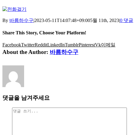
By
바름하수구
|
2023-05-11T14:07:48+09:00
5월 11th, 2023
|
0 댓글
Share This Story, Choose Your Platform!
Facebook
Twitter
Reddit
LinkedIn
Tumblr
Pinterest
Vk
이메일
About the Author:
바름하수구
댓글을 남겨주세요