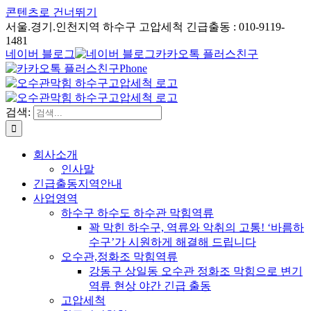
콘텐츠로 건너뛰기
서울.경기.인천지역 하수구 고압세척 긴급출동 : 010-9119-
1481
네이버 블로그
카카오톡 플러스친구
Phone
검색:
회사소개
인사말
긴급출동지역안내
사업영역
하수구 하수도 하수관 막힘역류
꽉 막힌 하수구, 역류와 악취의 고통! ‘바름하
수구’가 시원하게 해결해 드립니다
오수관,정화조 막힘역류
강동구 상일동 오수관 정화조 막힘으로 변기
역류 현상 야간 긴급 출동
고압세척