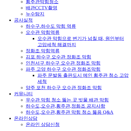
횡주관막힘청소
배관CCTV촬영
누수탐지
공사실적
하수구.하수도 막힘 역류
오수관 막힘역류
오수관 막힘으로 변기가 넘칠 때, 원인부터
고압세척 해결까지
정화조 막힘역류
김포 하수구 오수관 정화조 막힘
인천서구 하수구 오수관 정화조 막힘
파주 고양 하수구 오수관 정화조막힘
파주 문발동 출판도시 메인 횡주관 청소 고압
세척
양주 포천 하수구 오수관 정화조 막힘
커뮤니티
우수관 막힘 청소 뚫는 곳 빗물 배관 막힘
하수도,오수관,횡주관,정화조 공지사항
하수도,오수관,횡주관 막힘 청소 뚫음 Q&A
온라인상담
온라인 상담신청