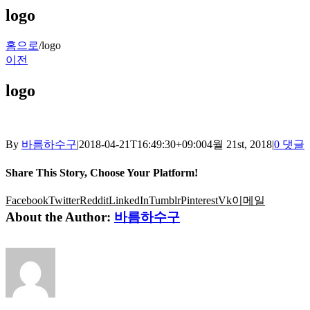
logo
홈으로
/
logo
이전
logo
By
바름하수구
|
2018-04-21T16:49:30+09:00
4월 21st, 2018
|
0 댓글
Share This Story, Choose Your Platform!
Facebook
Twitter
Reddit
LinkedIn
Tumblr
Pinterest
Vk
이메일
About the Author:
바름하수구